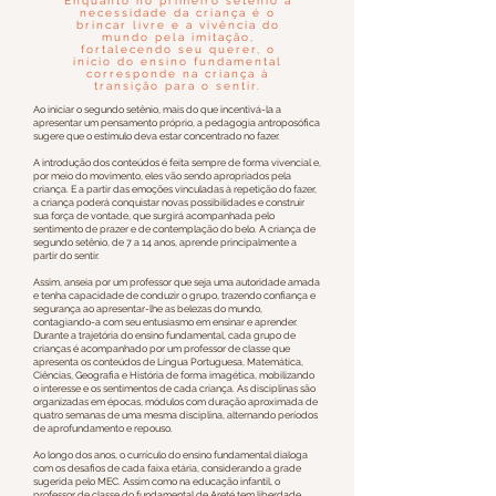
Enquanto no primeiro setênio a
necessidade da criança é o
brincar livre e a vivência do
mundo pela imitação,
fortalecendo seu querer, o
início do ensino fundamental
corresponde na criança à
transição para o sentir.
Ao iniciar o segundo setênio, mais do que incentivá-la a
apresentar um pensamento próprio, a pedagogia antroposófica
sugere que o estímulo deva estar concentrado no fazer.
A introdução dos conteúdos é feita sempre de forma vivencial e,
por meio do movimento, eles vão sendo apropriados pela
criança. E a partir das emoções vinculadas à repetição do fazer,
a criança poderá conquistar novas possibilidades e construir
sua força de vontade, que surgirá acompanhada pelo
sentimento de prazer e de contemplação do belo. A criança de
segundo setênio, de 7 a 14 anos, aprende principalmente a
partir do sentir.
Assim, anseia por um professor que seja uma autoridade amada
e tenha capacidade de conduzir o grupo, trazendo confiança e
segurança ao apresentar-lhe as belezas do mundo,
contagiando-a com seu entusiasmo em ensinar e aprender.
Durante a trajetória do ensino fundamental, cada grupo de
crianças é acompanhado por um professor de classe que
apresenta os conteúdos de Língua Portuguesa, Matemática,
Ciências, Geografia e História de forma imagética, mobilizando
o interesse e os sentimentos de cada criança. As disciplinas são
organizadas em épocas, módulos com duração aproximada de
quatro semanas de uma mesma disciplina, alternando períodos
de aprofundamento e repouso.
Ao longo dos anos, o currículo do ensino fundamental dialoga
com os desafios de cada faixa etária, considerando a grade
sugerida pelo MEC. Assim como na educação infantil, o
professor de classe do fundamental de Areté tem liberdade