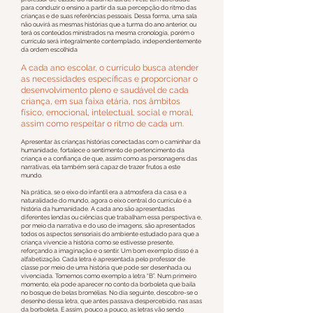
para conduzir o ensino a partir da sua percepção do ritmo das
crianças e de suas referências pessoais. Dessa forma, uma sala
não ouvirá as mesmas histórias que a turma do ano anterior, ou
terá os conteúdos ministrados na mesma cronologia, porém o
currículo será integralmente contemplado, independentemente
da ordem escolhida
A cada ano escolar, o currículo busca atender
as necessidades específicas e proporcionar o
desenvolvimento pleno e saudável de cada
criança, em sua faixa etária, nos âmbitos
físico, emocional, intelectual, social e moral,
assim como respeitar o ritmo de cada um.
Apresentar às crianças histórias conectadas com o caminhar da
humanidade, fortalece o sentimento de pertencimento da
criança e a confiança de que, assim como as personagens das
narrativas, ela também será capaz de trazer frutos a este
mundo.
Na prática, se o eixo do infantil era a atmosfera da casa e a
naturalidade do mundo, agora o eixo central do currículo é a
história da humanidade. A cada ano são apresentadas
diferentes lendas ou ciências que trabalham essa perspectiva e,
por meio da narrativa e do uso de imagens, são apresentados
todos os aspectos sensoriais do ambiente estudado para que a
criança vivencie a história como se estivesse presente,
reforçando a imaginação e o sentir. Um bom exemplo disso é a
alfabetização. Cada letra é apresentada pelo professor de
classe por meio de uma história que pode ser desenhada ou
vivenciada. Tomemos como exemplo a letra “B”. Num primeiro
momento, ela pode aparecer no conto da borboleta que baila
no bosque de belas bromélias. No dia seguinte, descobre-se o
desenho dessa letra, que antes passava despercebido, nas asas
da borboleta. E assim, pouco a pouco, as letras vão sendo