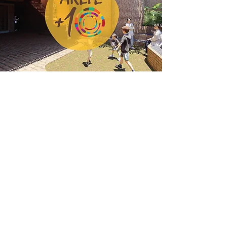
O
ARETÉ +10
é um grupo formado
por famílias e associados, que se
formou em outubro de 2024,
quando Areté completou 10 anos,
e tem como objetivo mobilizar os
sonhos da nossa comunidade
para a próxima década da escola.
Vem contribuindo ativamente, em
diálogo com outras instâncias da
escola, para que o sonho da CASA
DAS ARTES se realize, sendo
responsável por encontros de
engajamento
da comunidade com