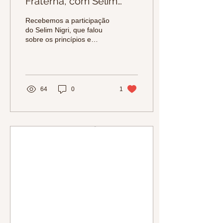
Fraterna, com Selim
Nigri
Recebemos a participação
do Selim Nigri, que falou
sobre os princípios e
premissas da Economia
Fraterna.
64
0
1