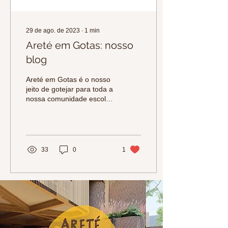
29 de ago. de 2023
∙
1
min
Areté em Gotas: nosso
blog
Areté em Gotas é o nosso
jeito de gotejar para toda a
nossa comunidade escolar
as tantas preciosidades
que acontecem no dia-a-
dia de...
33
0
1